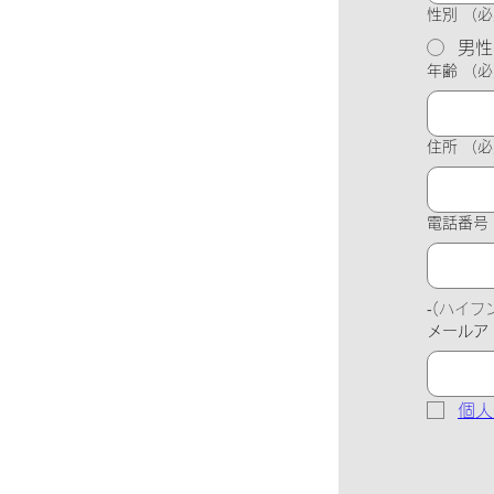
性別
（必
男性
年齢
（必
住所
（必
電話番号
‐(ハイ
メールア
個人